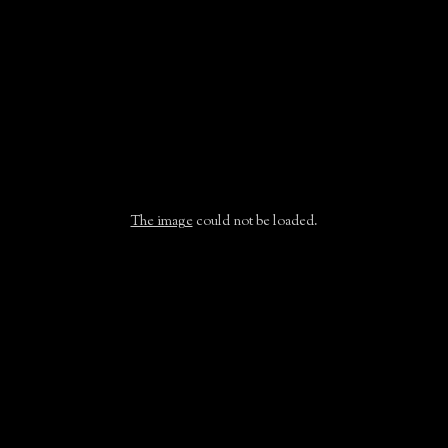
MAINS ET PIEDS
MARIAGE
ET LES HOMMES..
PRODUITS COSMÉTIQUES
The image
could not be loaded.
Contact
5, rue de Nantes
85300 SOULLANS
Tél: 02.51.54.23.01
contact@institut-artbeaute.com